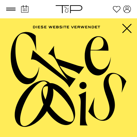
Zum Hauptinhalt springen
Zum Footer springen