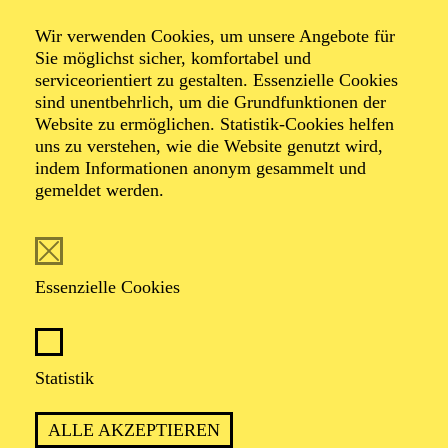
Wir verwenden Cookies, um unsere Angebote für
Sie möglichst sicher, komfortabel und
serviceorientiert zu gestalten. Essenzielle Cookies
sind unentbehrlich, um die Grundfunktionen der
Website zu ermöglichen. Statistik-Cookies helfen
uns zu verstehen, wie die Website genutzt wird,
Foto: Jan Frankl
indem Informationen anonym gesammelt und
gemeldet werden.
Alfred Mayerhofer
Bühnenbild, Kostüme, Video, Licht
Essenzielle Cookies
VITA
Statistik
Der österreichische Kostümbildner entwirft seit 1992
Kostüme für zahlreiche Schauspiel- und Musiktheater-
ALLE AKZEPTIEREN
Projekte sowie Kino- und TV-Filme. Eine enge