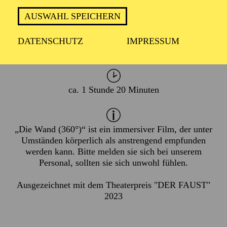
PREMIERE
02. September 2022
AUSWAHL SPEICHERN
WIEDERAUFNAHME
DATENSCHUTZ
IMPRESSUM
in der Spielzeit 2026/2027
ca. 1 Stunde 20 Minuten
„Die Wand (360°)“ ist ein immersiver Film, der unter
Umständen körperlich als anstrengend empfunden
werden kann. Bitte melden sie sich bei unserem
Personal, sollten sie sich unwohl fühlen.
Ausgezeichnet mit dem Theaterpreis "DER FAUST"
2023