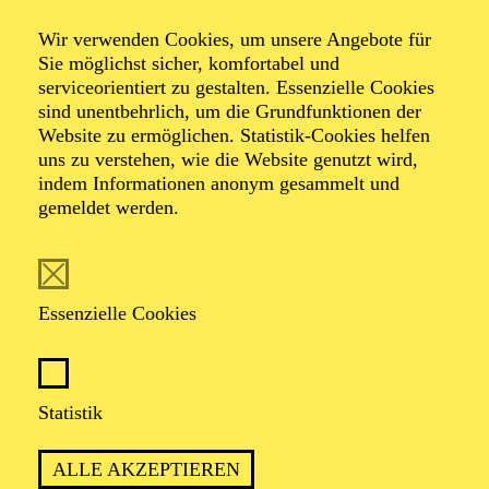
Die Wand (360°)
Wir verwenden Cookies, um unsere Angebote für
Sie möglichst sicher, komfortabel und
serviceorientiert zu gestalten. Essenzielle Cookies
nach dem Roman von Marlen Haushofer
sind unentbehrlich, um die Grundfunktionen der
VR-Fassung von Thomas Krupa
Website zu ermöglichen. Statistik-Cookies helfen
uns zu verstehen, wie die Website genutzt wird,
indem Informationen anonym gesammelt und
TICKETS
gemeldet werden.
Essenzielle Cookies
360°-AUFNAHMEN, 3D-KLANG UND
VR-BRILLE SORGEN FÜR EIN
SINNLICH SPÜRBARES ERLEBNIS.
Statistik
ALLE AKZEPTIEREN