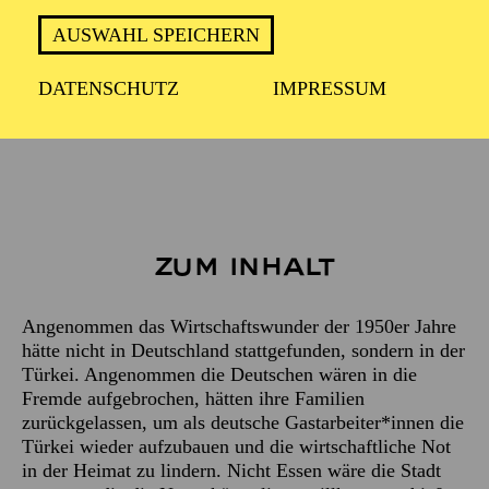
Deutsch mit türkischen Liedtexten
AUSWAHL SPEICHERN
DATENSCHUTZ
IMPRESSUM
2 Stunde 10 Minuten - ohne Pause
Zum Inhalt
Angenommen das Wirtschaftswunder der 1950er Jahre
hätte nicht in Deutschland stattgefunden, sondern in der
Türkei. Angenommen die Deutschen wären in die
Fremde aufgebrochen, hätten ihre Familien
zurückgelassen, um als deutsche Gastarbeiter*innen die
Türkei wieder aufzubauen und die wirtschaftliche Not
in der Heimat zu lindern. Nicht Essen wäre die Stadt