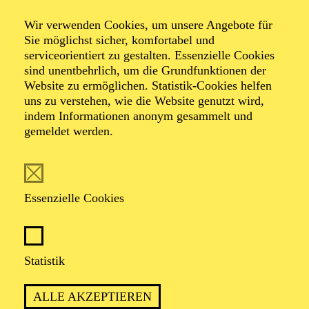
Wir verwenden Cookies, um unsere Angebote für
Ein musikalischer Abend von Selen Kara, Torsten
Sie möglichst sicher, komfortabel und
Kindermann und Akın Emanuel Şipal
serviceorientiert zu gestalten. Essenzielle Cookies
mit Songs von Sezen Aksu
sind unentbehrlich, um die Grundfunktionen der
Website zu ermöglichen. Statistik-Cookies helfen
uns zu verstehen, wie die Website genutzt wird,
TICKETS
indem Informationen anonym gesammelt und
gemeldet werden.
Essenzielle Cookies
PREMIERE
20. Dezember 2024
WIEDERAUFNAHME
Statistik
in der Spielzeit 2026/2027
ALLE AKZEPTIEREN