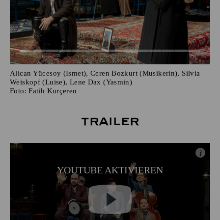
Alican Yücesoy (Ismet), Ceren Bozkurt (Musikerin), Silvia
Weiskopf (Luise), Lene Dax (Yasmin)
Foto:
Fatih Kurçeren
Trailer
i
YOUTUBE AKTIVIEREN