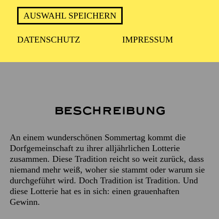
Englisch mit deutschen Übertiteln
AUSWAHL SPEICHERN
DATENSCHUTZ
IMPRESSUM
ca. 1 Stunde, 5 Minuten, keine Pause
Beschreibung
An einem wunderschönen Sommertag kommt die
Dorfgemeinschaft zu ihrer alljährlichen Lotterie
zusammen. Diese Tradition reicht so weit zurück, dass
niemand mehr weiß, woher sie stammt oder warum sie
durchgeführt wird. Doch Tradition ist Tradition. Und
diese Lotterie hat es in sich: einen grauenhaften
Gewinn.