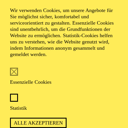
Akkordeon virtuos
Wir verwenden Cookies, um unsere Angebote für
Sie möglichst sicher, komfortabel und
serviceorientiert zu gestalten. Essenzielle Cookies
Werke von Domenico Scarlatti, Igor Strawinsky,
sind unentbehrlich, um die Grundfunktionen der
Johann Sebastian Bach, Lepo Sumera, Ole Schmidt,
Website zu ermöglichen. Statistik-Cookies helfen
Wolfgang Jacobi
uns zu verstehen, wie die Website genutzt wird,
indem Informationen anonym gesammelt und
gemeldet werden.
TICKETS
Essenzielle Cookies
TERMIN
Sonntag 4. Oktober 2026
Statistik
ALLE AKZEPTIEREN
1 Stunde, keine Pause