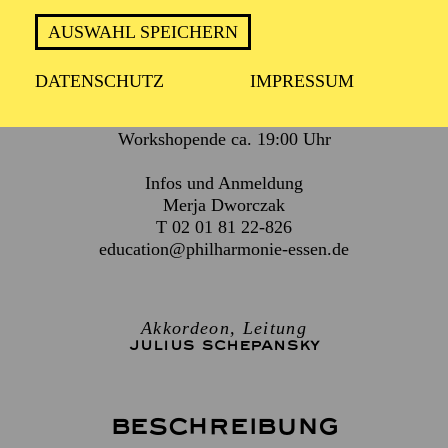
AUSWAHL SPEICHERN
Für Kinder ab 10 Jahren und Erwachsene
DATENSCHUTZ
IMPRESSUM
Workshopende ca. 19:00 Uhr
Infos und Anmeldung
Merja Dworczak
T 02 01 81 22-826
education@philharmonie-essen.de
Akkordeon, Leitung
JULIUS SCHEPANSKY
Beschreibung