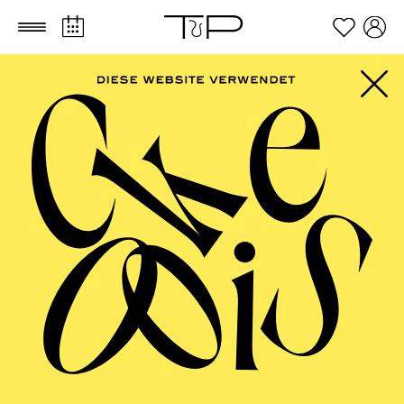
Zum Hauptinhalt springen
Zum Footer springen
PHILHARMONIE
ESSEN
Philharmonie entdecken · Workshop