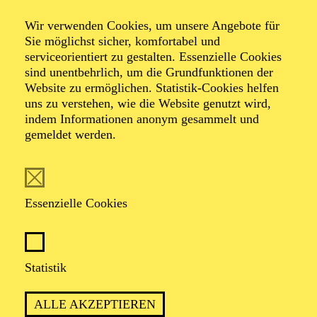
Wir verwenden Cookies, um unsere Angebote für
Familienführung
Sie möglichst sicher, komfortabel und
serviceorientiert zu gestalten. Essenzielle Cookies
sind unentbehrlich, um die Grundfunktionen der
Website zu ermöglichen. Statistik-Cookies helfen
Zweistündiger interaktiver Rundgang durch das Aalto-
uns zu verstehen, wie die Website genutzt wird,
Theater mit Blick hinter die Kulissen
indem Informationen anonym gesammelt und
gemeldet werden.
TICKETS
Essenzielle Cookies
Statistik
ca. 2 Stunden
ALLE AKZEPTIEREN