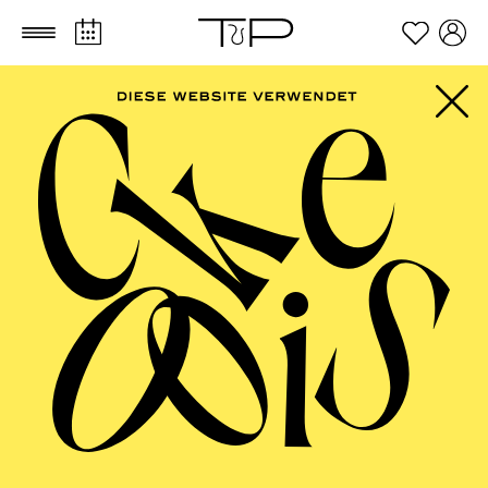
Zum Hauptinhalt springen
Zum Footer springen
AALTO
MUSIKTHEATER,
AALTO BALLETT
ESSEN