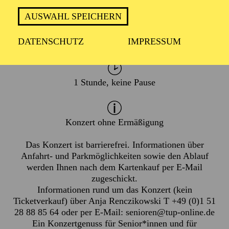
AUSWAHL SPEICHERN
TERMIN
Mittwoch 14. Oktober 2026
DATENSCHUTZ
IMPRESSUM
Donnerstag 15. Oktober 2026
1 Stunde, keine Pause
Konzert ohne Ermäßigung
Das Konzert ist barrierefrei. Informationen über
Anfahrt- und Parkmöglichkeiten sowie den Ablauf
werden Ihnen nach dem Kartenkauf per E-Mail
zugeschickt.
Informationen rund um das Konzert (kein
Ticketverkauf) über Anja Renczikowski T +49 (0)1 51
28 88 85 64 oder per E-Mail:
senioren@tup-online.de
Ein Konzertgenuss für Senior*innen und für