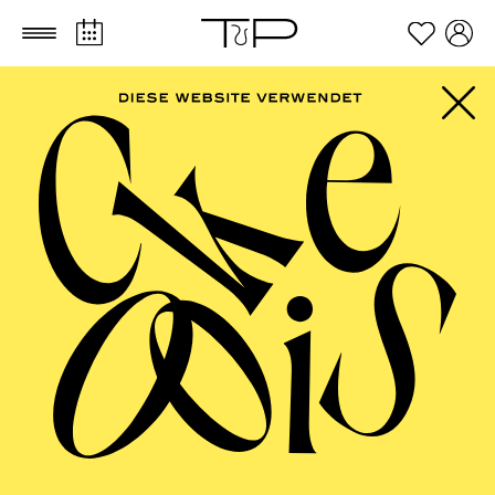
Zum Hauptinhalt springen
Zum Footer springen
PHILHARMONIE
ESSEN
Beethoven-Jubiläum 2027 ·