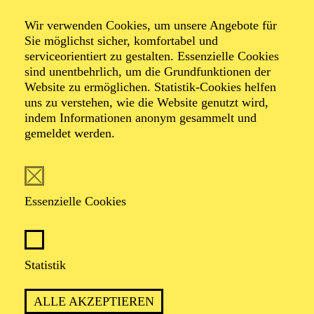
Kammermusik
Wir verwenden Cookies, um unsere Angebote für
Herbstkonzert für
Sie möglichst sicher, komfortabel und
serviceorientiert zu gestalten. Essenzielle Cookies
sind unentbehrlich, um die Grundfunktionen der
Senior*innen
Website zu ermöglichen. Statistik-Cookies helfen
uns zu verstehen, wie die Website genutzt wird,
indem Informationen anonym gesammelt und
gemeldet werden.
Werke von Bedrich Smetana, Ludwig van Beethoven
Veranstalter: Eine Kooperation der Philharmonie Essen
mit dem Regionalbüro Alter, Pflege und Demenz
Region Westliches Ruhrgebiet
Essenzielle Cookies
TICKETS
Statistik
ALLE AKZEPTIEREN