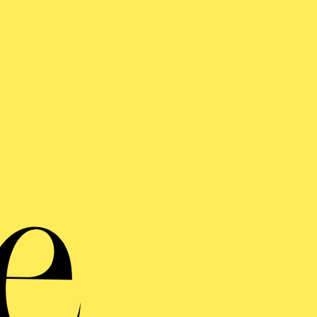
Chorkla
K
Mo
„Mari