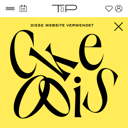
Zum Hauptinhalt springen
Zum Footer springen
PHILHARMONIE
ESSEN
NOW! Transzendenz