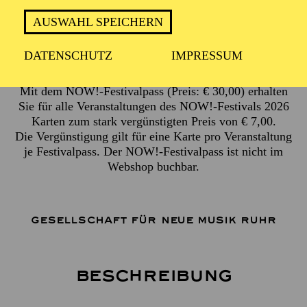
Auftaktperformance in der Essener Innenstadt
Mit Teilnehmenden verschiedener Workshops und der
AUSWAHL SPEICHERN
Gesellschaft für Neue Musik Ruhr
DATENSCHUTZ
IMPRESSUM
Veranstaltungsende ca. 22:00 Uhr
Mit dem NOW!-Festivalpass (Preis: € 30,00) erhalten
Sie für alle Veranstaltungen des NOW!-Festivals 2026
Karten zum stark vergünstigten Preis von € 7,00.
Die Vergünstigung gilt für eine Karte pro Veranstaltung
je Festivalpass. Der NOW!-Festivalpass ist nicht im
Webshop buchbar.
GESELLSCHAFT FÜR NEUE MUSIK RUHR
Beschreibung