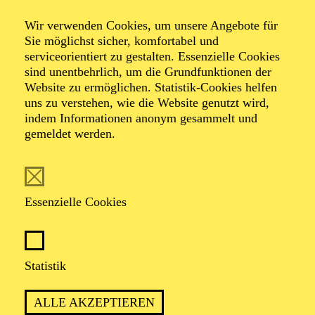
NOW! Vor Ort
Wir verwenden Cookies, um unsere Angebote für
Sie möglichst sicher, komfortabel und
serviceorientiert zu gestalten. Essenzielle Cookies
sind unentbehrlich, um die Grundfunktionen der
Veranstalter: Eine Kooperation der Philharmonie Essen
Website zu ermöglichen. Statistik-Cookies helfen
mit der Gesellschaft für Neue Musik Ruhr
uns zu verstehen, wie die Website genutzt wird,
indem Informationen anonym gesammelt und
gemeldet werden.
TERMINE
Essenzielle Cookies
TERMIN
Samstag 24. Oktober 2026
Statistik
ALLE AKZEPTIEREN