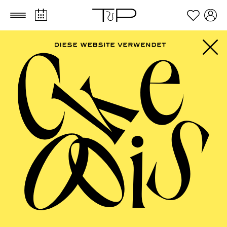
Zum Hauptinhalt springen
Zum Footer springen
PHILHARMONIE
ESSEN
NOW! Transzendenz