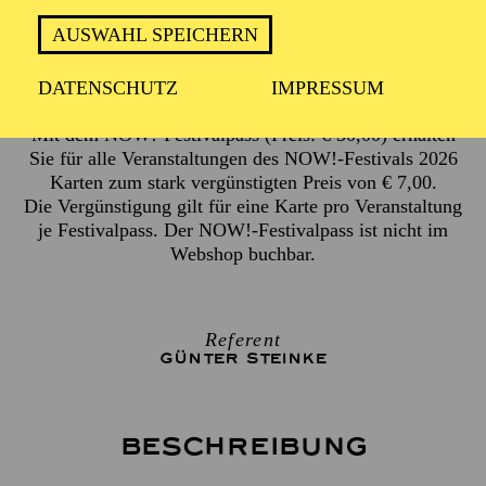
AUSWAHL SPEICHERN
2 Stunden, keine Pause
DATENSCHUTZ
IMPRESSUM
Mit dem NOW!-Festivalpass (Preis: € 30,00) erhalten
Sie für alle Veranstaltungen des NOW!-Festivals 2026
Karten zum stark vergünstigten Preis von € 7,00.
Die Vergünstigung gilt für eine Karte pro Veranstaltung
je Festivalpass. Der NOW!-Festivalpass ist nicht im
Webshop buchbar.
Referent
GÜNTER STEINKE
Beschreibung