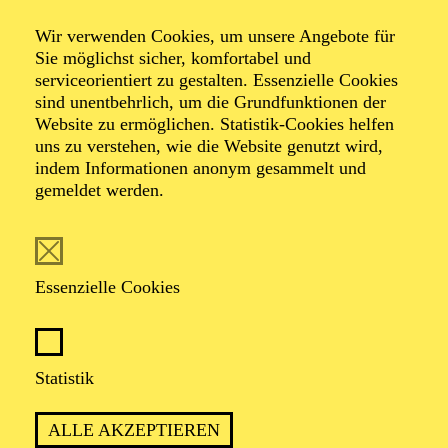
Relations
Wir verwenden Cookies, um unsere Angebote für
Sie möglichst sicher, komfortabel und
serviceorientiert zu gestalten. Essenzielle Cookies
Tanz-Triptychon von Jiří Kylián und Johan Inger
sind unentbehrlich, um die Grundfunktionen der
Musik von Benjamin Britten, Dirk Haubrich nach
Website zu ermöglichen. Statistik-Cookies helfen
Wolfgang Amadeus Mozart, Arvo Pärt, Maurice Ravel
uns zu verstehen, wie die Website genutzt wird,
indem Informationen anonym gesammelt und
gemeldet werden.
TICKETS
Essenzielle Cookies
POETISCH UND KRAFTVOLL
ZUGLEICH: EIN TANZABEND ÜBER
Statistik
DIE TIEFE UND VIELFALT
MENSCHLICHER BEZIEHUNGEN
ALLE AKZEPTIEREN