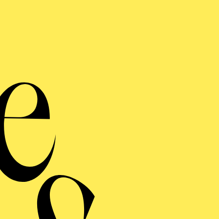
Große 
T
Sto