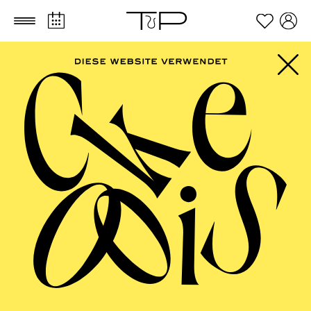
Zum Hauptinhalt springen
Zum Footer springen
PHILHARMONIE
ESSEN
Porträt Anna Lapwood · Orgel ·