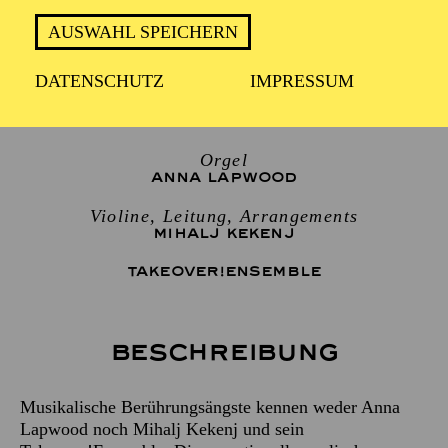
Samstag 10. Oktober 2026
AUSWAHL SPEICHERN
2 Stunden, inkl. Pause
DATENSCHUTZ
IMPRESSUM
Orgel
ANNA LAPWOOD
Violine, Leitung, Arrangements
MIHALJ KEKENJ
TAKEOVER!ENSEMBLE
Beschreibung
Musikalische Berührungsängste kennen weder Anna
Lapwood noch Mihalj Kekenj und sein