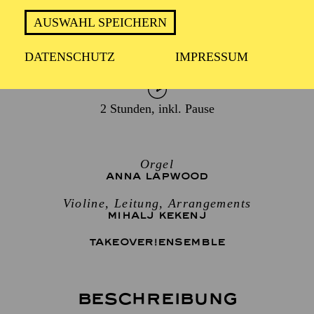
AUSWAHL SPEICHERN
TERMIN
Freitag 9. Oktober 2026
DATENSCHUTZ
IMPRESSUM
2 Stunden, inkl. Pause
Orgel
ANNA LAPWOOD
Violine, Leitung, Arrangements
MIHALJ KEKENJ
TAKEOVER!ENSEMBLE
Beschreibung