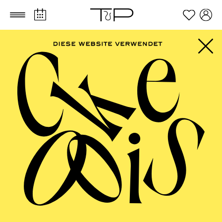
Zum Hauptinhalt springen
Zum Footer springen
PHILHARMONIE
ESSEN
Porträt Anna Lapwood · Orgel ·