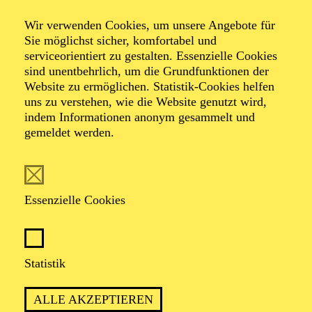
Wir verwenden Cookies, um unsere Angebote für
Dramma giocoso in zwei Akten von Wolfgang
Sie möglichst sicher, komfortabel und
Amadeus Mozart
serviceorientiert zu gestalten. Essenzielle Cookies
Dichtung von Lorenzo Da Ponte
sind unentbehrlich, um die Grundfunktionen der
Website zu ermöglichen. Statistik-Cookies helfen
uns zu verstehen, wie die Website genutzt wird,
TICKETS
indem Informationen anonym gesammelt und
gemeldet werden.
Essenzielle Cookies
STEFAN HERHEIMS PREISGEKRÖNTE
INSZENIERUNG ÜBER DEN MYTHOS
DON JUAN
Statistik
ALLE AKZEPTIEREN