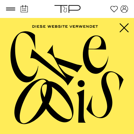
Zum Hauptinhalt springen
Zum Footer springen
AALTO MUSIKTHEATER
Don Gio­vanni