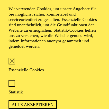
Wir verwenden Cookies, um unsere Angebote für
Dramma giocoso in zwei Akten von Wolfgang
Sie möglichst sicher, komfortabel und
Amadeus Mozart
serviceorientiert zu gestalten. Essenzielle Cookies
Dichtung von Lorenzo Da Ponte
sind unentbehrlich, um die Grundfunktionen der
Website zu ermöglichen. Statistik-Cookies helfen
uns zu verstehen, wie die Website genutzt wird,
TICKETS
indem Informationen anonym gesammelt und
gemeldet werden.
Essenzielle Cookies
STEFAN HERHEIMS PREISGEKRÖNTE
INSZENIERUNG ÜBER DEN MYTHOS
DON JUAN
Statistik
ALLE AKZEPTIEREN