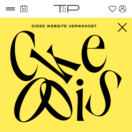
Zum Hauptinhalt springen
Zum Footer springen
AALTO MUSIKTHEATER
Don Gio­vanni