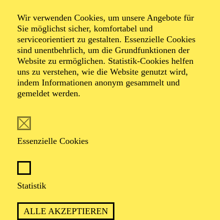
Wir verwenden Cookies, um unsere Angebote für
In der Bühnenfassung „Rose mit Dornen“
Sie möglichst sicher, komfortabel und
von Charles Way
serviceorientiert zu gestalten. Essenzielle Cookies
sind unentbehrlich, um die Grundfunktionen der
Website zu ermöglichen. Statistik-Cookies helfen
TERMINE
uns zu verstehen, wie die Website genutzt wird,
indem Informationen anonym gesammelt und
gemeldet werden.
MUT, SELBSTVERTRAUEN UND DAS
Essenzielle Cookies
ERWACHSENWERDEN STEHEN IM
MITTELPUNKT DIESES MÄRCHENS
Statistik
PREMIERE
ALLE AKZEPTIEREN
15. November 2026