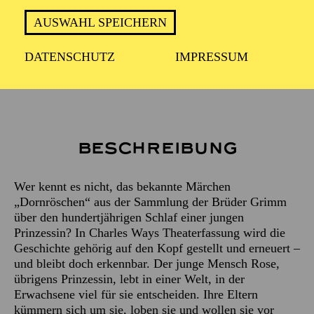
AUSWAHL SPEICHERN
Empfohlen ab 6 Jahren
DATENSCHUTZ
IMPRESSUM
Beschreibung
Wer kennt es nicht, das bekannte Märchen
„Dornröschen“ aus der Sammlung der Brüder Grimm
über den hundertjährigen Schlaf einer jungen
Prinzessin? In Charles Ways Theaterfassung wird die
Geschichte gehörig auf den Kopf gestellt und erneuert –
und bleibt doch erkennbar. Der junge Mensch Rose,
übrigens Prinzessin, lebt in einer Welt, in der
Erwachsene viel für sie entscheiden. Ihre Eltern
kümmern sich um sie, loben sie und wollen sie vor