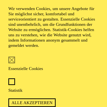
Wir verwenden Cookies, um unsere Angebote für
Familienführung
Sie möglichst sicher, komfortabel und
serviceorientiert zu gestalten. Essenzielle Cookies
sind unentbehrlich, um die Grundfunktionen der
Website zu ermöglichen. Statistik-Cookies helfen
Zweistündiger interaktiver Rundgang durch das Aalto-
uns zu verstehen, wie die Website genutzt wird,
Theater mit Blick hinter die Kulissen
indem Informationen anonym gesammelt und
gemeldet werden.
TICKETS
Essenzielle Cookies
Statistik
ca. 2 Stunden
ALLE AKZEPTIEREN