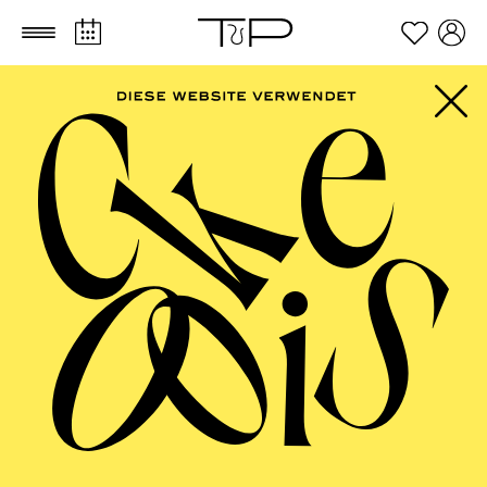
Zum Hauptinhalt springen
Zum Footer springen
AALTO
MUSIKTHEATER,
AALTO BALLETT
ESSEN