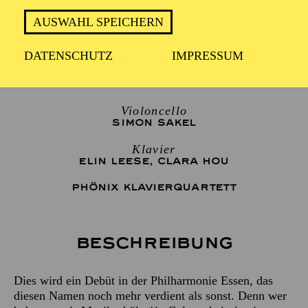
Künstler*innengespräch im Anschluss an das Konzert
"Sonntagsmatinee plus" für Senior*innen
AUSWAHL SPEICHERN
DATENSCHUTZ
IMPRESSUM
Viola
JOSCHA RENSING
Violoncello
SIMON SAKEL
Klavier
ELIN LEESE
,
CLARA HOU
PHÖNIX KLAVIERQUARTETT
Beschreibung
Dies wird ein Debüt in der Philharmonie Essen, das
diesen Namen noch mehr verdient als sonst. Denn wer