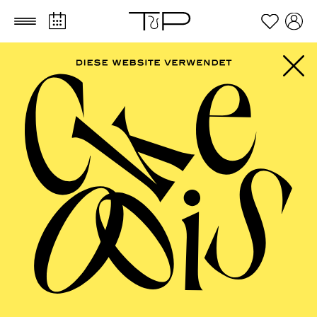
Zum Hauptinhalt springen
Zum Footer springen
PHILHARMONIE
ESSEN
Kammermusik