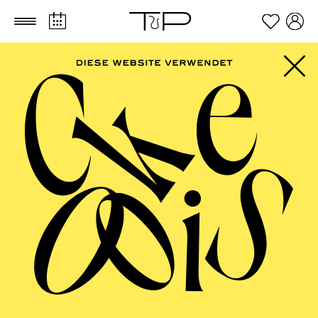
Zum Hauptinhalt springen
Zum Footer springen
ESSENER
PHILHARMONIKER
Kammerkonzert II