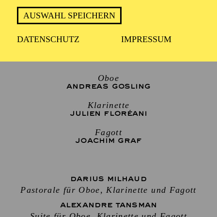
Sonntag 15. November 2026
AUSWAHL SPEICHERN
DATENSCHUTZ
IMPRESSUM
2 Stunden, inkl. Pause
Oboe
ANDREAS GOSLING
Klarinette
JULIEN FLORÉANI
Fagott
JOACHIM GRAF
DARIUS MILHAUD
Pastorale für Oboe, Klarinette und Fagott
ALEXANDRE TANSMAN
Suite für Oboe, Klarinette und Fagott