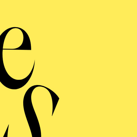
Ma
C
El