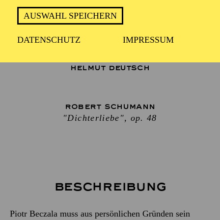
AUSWAHL SPEICHERN
Bassbariton
DATENSCHUTZ
IMPRESSUM
BO WANG
Klavier
HELMUT DEUTSCH
ROBERT SCHUMANN
"Dichterliebe", op. 48
Beschreibung
Piotr Beczala muss aus persönlichen Gründen sein