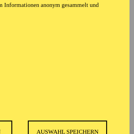
em Informationen anonym gesammelt und
SIKTHEATER, AALTO
N
AUSWAHL SPEICHERN