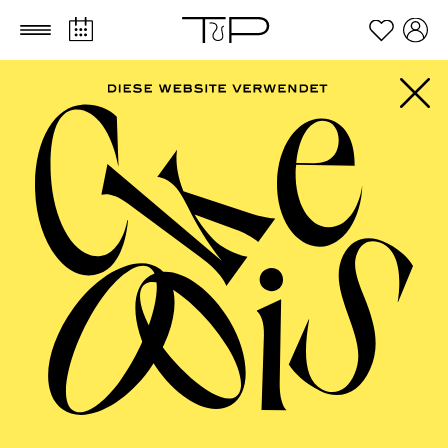
Zum Hauptinhalt springen
Zum Footer springen
AALTO MUSIKTHEATER
Das Wunder der