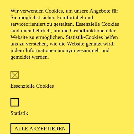
Heliane
Wir verwenden Cookies, um unsere Angebote für
Sie möglichst sicher, komfortabel und
serviceorientiert zu gestalten. Essenzielle Cookies
sind unentbehrlich, um die Grundfunktionen der
Oper in drei Akten von Erich Wolfgang Korngold
Website zu ermöglichen. Statistik-Cookies helfen
Libretto von Hans Müller nach einem Mysterium von
uns zu verstehen, wie die Website genutzt wird,
Hans Kaltneker
indem Informationen anonym gesammelt und
gemeldet werden.
TICKETS
Essenzielle Cookies
EINE GESCHICHTE ÜBER HOFFNUNG
Statistik
UND LICHT IN DUNKLEN ZEITEN –
ZUR ÜBERBORDENDEN MUSIK VON
ALLE AKZEPTIEREN
ERICH WOLFGANG KORNGOLD