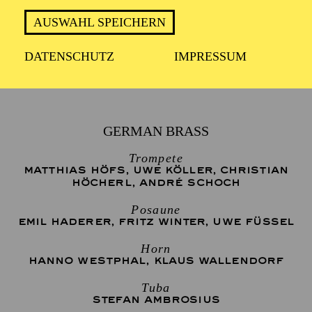
TERMIN
Montag 21. Dezember 2026
AUSWAHL SPEICHERN
DATENSCHUTZ
IMPRESSUM
2 Stunden, inkl. Pause
GERMAN BRASS
Trompete
MATTHIAS HÖFS
,
UWE KÖLLER
,
CHRISTIAN
HÖCHERL
,
ANDRÉ SCHOCH
Posaune
EMIL HADERER
,
FRITZ WINTER
,
UWE FÜSSEL
Horn
HANNO WESTPHAL
,
KLAUS WALLENDORF
Tuba
STEFAN AMBROSIUS