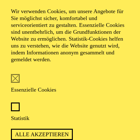
German Brass
Wir verwenden Cookies, um unsere Angebote für
Festliches
Sie möglichst sicher, komfortabel und
serviceorientiert zu gestalten. Essenzielle Cookies
Weihnachtskonzert
sind unentbehrlich, um die Grundfunktionen der
Website zu ermöglichen. Statistik-Cookies helfen
uns zu verstehen, wie die Website genutzt wird,
indem Informationen anonym gesammelt und
Christmas Around The World
gemeldet werden.
Veranstalter: Pro Arte Konzert GmbH
Essenzielle Cookies
TICKETS
Statistik
ALLE AKZEPTIEREN