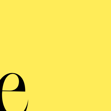
Jazz
Göt
„
wun