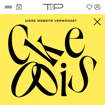
Zum Hauptinhalt springen
Zum Footer springen
PHILHARMONIE
ESSEN
Philharmonie entdecken · Babykonzert
"Hör mal, wie das
klingt" I
TICKETS