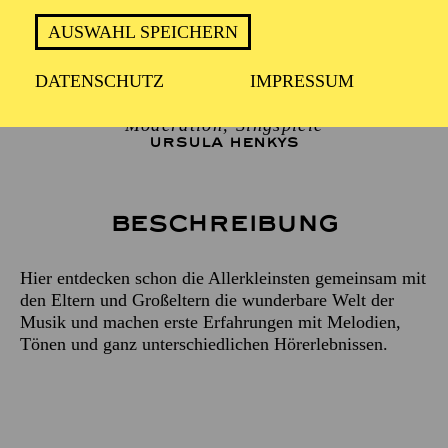
Horn
AUSWAHL SPEICHERN
LAURA PEINADO OBRADOR
Posaune
DATENSCHUTZ
IMPRESSUM
NAIN REINA
Moderation, Singspiele
URSULA HENKYS
Beschreibung
Hier entdecken schon die Allerkleinsten gemeinsam mit
den Eltern und Großeltern die wunderbare Welt der
Musik und machen erste Erfahrungen mit Melodien,
Tönen und ganz unterschiedlichen Hörerlebnissen.