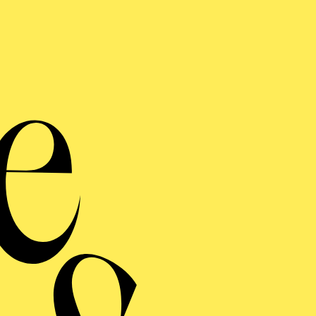
Kle
Gro
Werke von Erik Satie, 
Bach, 