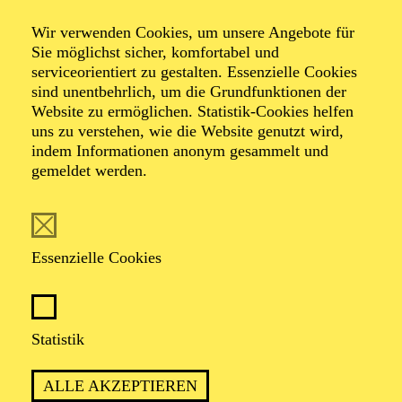
Orchester · Chorklang
Wir verwenden Cookies, um unsere Angebote für
Silvesterkonzert
Sie möglichst sicher, komfortabel und
serviceorientiert zu gestalten. Essenzielle Cookies
sind unentbehrlich, um die Grundfunktionen der
Beethoven-Gala
Website zu ermöglichen. Statistik-Cookies helfen
uns zu verstehen, wie die Website genutzt wird,
indem Informationen anonym gesammelt und
gemeldet werden.
Werke von Ludwig van Beethoven, Pjotr I.
Tschaikowsky, Unsuk Chin
Essenzielle Cookies
TICKETS
Statistik
ALLE AKZEPTIEREN
TERMIN