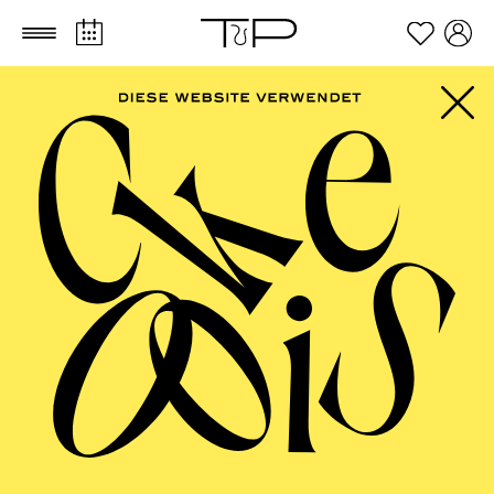
Zum Hauptinhalt springen
Zum Footer springen
PHILHARMONIE
ESSEN
Beethoven-Jubiläum 2027 · Große