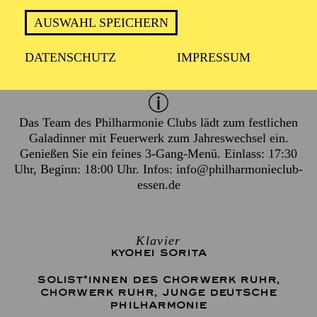
Donnerstag 31. Dezember 2026
AUSWAHL SPEICHERN
DATENSCHUTZ
IMPRESSUM
2 Stunden, inkl. Pause
Das Team des Philharmonie Clubs lädt zum festlichen
Galadinner mit Feuerwerk zum Jahreswechsel ein.
Genießen Sie ein feines 3-Gang-Menü. Einlass: 17:30
Uhr, Beginn: 18:00 Uhr. Infos:
info@philharmonieclub-
essen.de
Klavier
KYOHEI SORITA
SOLIST*INNEN DES CHORWERK RUHR
,
CHORWERK RUHR
,
JUNGE DEUTSCHE
PHILHARMONIE