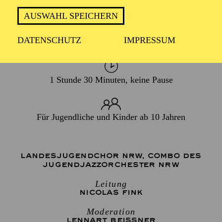
AUSWAHL SPEICHERN
TERMIN
DATENSCHUTZ
IMPRESSUM
Sonntag 6. Dezember 2026
1 Stunde 30 Minuten, keine Pause
Für Jugendliche und Kinder ab 10 Jahren
LANDESJUGENDCHOR NRW
,
COMBO DES
JUGENDJAZZORCHESTER NRW
Leitung
NICOLAS FINK
Moderation
LENNART BEISSNER