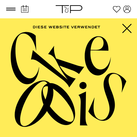
Zum Hauptinhalt springen
Zum Footer springen
PHILHARMONIE
ESSEN
Philharmonie entdecken · Chorklang ·