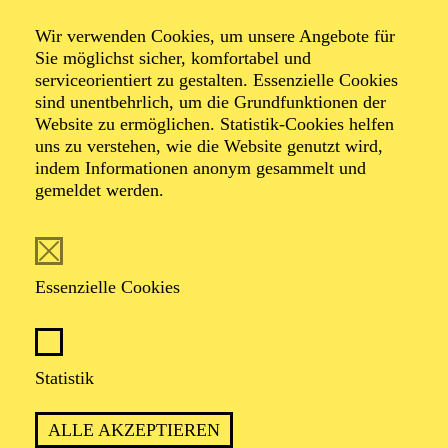
Entertainment
Wir verwenden Cookies, um unsere Angebote für
Swinging
Sie möglichst sicher, komfortabel und
serviceorientiert zu gestalten. Essenzielle Cookies
sind unentbehrlich, um die Grundfunktionen der
Christmas
Website zu ermöglichen. Statistik-Cookies helfen
uns zu verstehen, wie die Website genutzt wird,
indem Informationen anonym gesammelt und
gemeldet werden.
Werke von Andres Reukauf, Benjamin Britten, Charles
Villiers Stanford, Georg Friedrich Händel, Gustav
Holst, Irving Berlin, Joe Beal, Lee Mendelson, Mel
Tormé, Michael Praetorius, Morten Lauridsen, Ralph
Essenzielle Cookies
Vaughan Williams, Steve Nelson, The Rescues
TICKETS
Statistik
ALLE AKZEPTIEREN