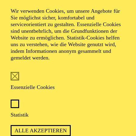
Wir verwenden Cookies, um unsere Angebote für
Oper von Giacomo Puccini
Sie möglichst sicher, komfortabel und
serviceorientiert zu gestalten. Essenzielle Cookies
sind unentbehrlich, um die Grundfunktionen der
TICKETS
Website zu ermöglichen. Statistik-Cookies helfen
uns zu verstehen, wie die Website genutzt wird,
indem Informationen anonym gesammelt und
gemeldet werden.
PREMIERE
15. November 1997
Essenzielle Cookies
WIEDERAUFNAHME
26. Dezember 2026
Statistik
ALLE AKZEPTIEREN
In italienischer Sprache mit deutschen Übertiteln