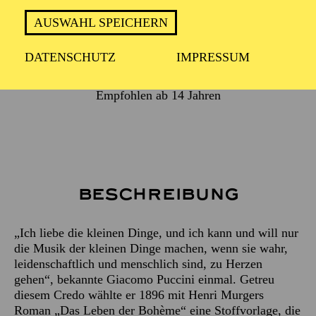
AUSWAHL SPEICHERN
2 Stunden 30 Minuten, inkl. Pause
DATENSCHUTZ
IMPRESSUM
Empfohlen ab 14 Jahren
Beschreibung
„Ich liebe die kleinen Dinge, und ich kann und will nur
die Musik der kleinen Dinge machen, wenn sie wahr,
leidenschaftlich und menschlich sind, zu Herzen
gehen“, bekannte Giacomo Puccini einmal. Getreu
diesem Credo wählte er 1896 mit Henri Murgers
Roman „Das Leben der Bohème“ eine Stoffvorlage, die