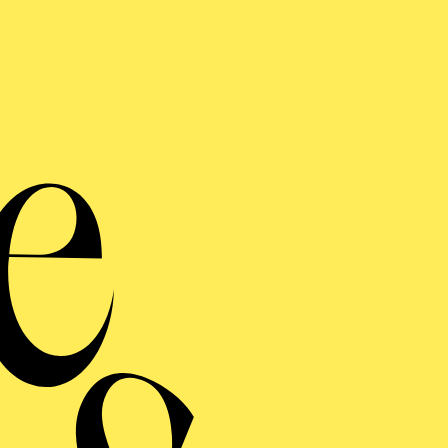
zu "Cavalleria r
I Pagliacci"
en Sie Menschen und Musik unserer neuen Premiere ke