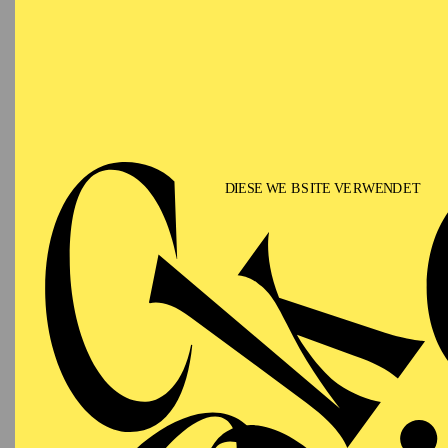
Matinee 
Lern