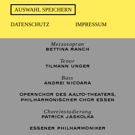
1 Stunde 30 Minuten, keine Pause
AUSWAHL SPEICHERN
DATENSCHUTZ
IMPRESSUM
Sopran
IDIL KUTAY
Mezzosopran
BETTINA RANCH
Tenor
TILMANN UNGER
Bass
ANDREI NICOARA
OPERNCHOR DES AALTO-THEATERS
,
PHILHARMONISCHER CHOR ESSEN
Choreinstudierung
PATRICK JASKOLKA
ESSENER PHILHARMONIKER