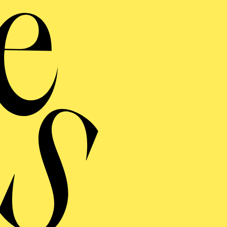
valleria rustic
I Pagliacci"
Blicken Sie hinter die Kulissen unserer neuen Premiere