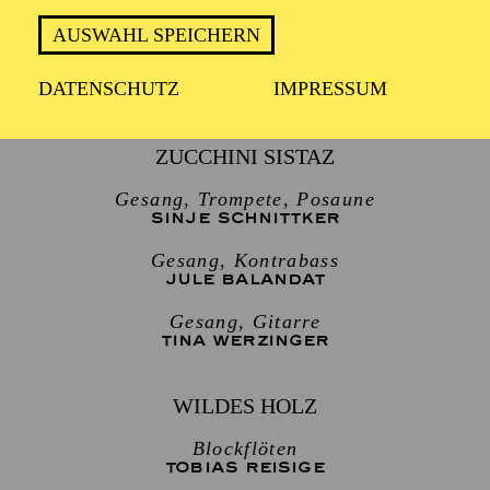
AUSWAHL SPEICHERN
2 Stunden, 30 min inkl. Pause
DATENSCHUTZ
IMPRESSUM
ZUCCHINI SISTAZ
Gesang, Trompete, Posaune
SINJE SCHNITTKER
Gesang, Kontrabass
JULE BALANDAT
Gesang, Gitarre
TINA WERZINGER
WILDES HOLZ
Blockflöten
TOBIAS REISIGE