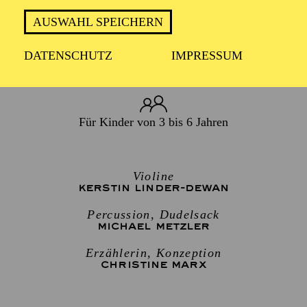
Sonntag 28. Februar 2027
Montag 1. März 2027
AUSWAHL SPEICHERN
DATENSCHUTZ
IMPRESSUM
45 Minuten, keine Pause
Für Kinder von 3 bis 6 Jahren
Violine
KERSTIN LINDER-DEWAN
Percussion, Dudelsack
MICHAEL METZLER
Erzählerin, Konzeption
CHRISTINE MARX