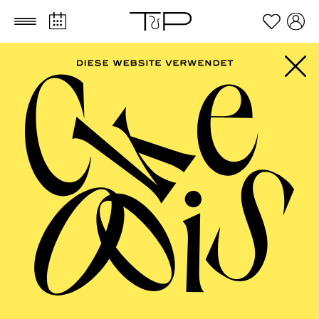
Zum Hauptinhalt springen
Zum Footer springen
PHILHARMONIE
ESSEN
Philharmonie entdecken ·