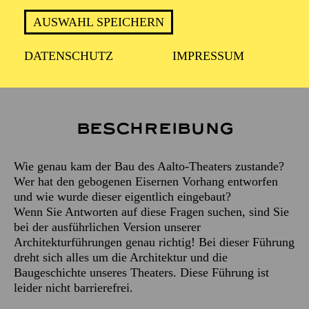
Treffpunkt: Haupteingang des Aalto-Theaters
AUSWAHL SPEICHERN
Diese Führung ist nicht barrierefrei.
DATENSCHUTZ
IMPRESSUM
Beschreibung
Wie genau kam der Bau des Aalto-Theaters zustande?
Wer hat den gebogenen Eisernen Vorhang entworfen
und wie wurde dieser eigentlich eingebaut?
Wenn Sie Antworten auf diese Fragen suchen, sind Sie
bei der ausführlichen Version unserer
Architekturführungen genau richtig! Bei dieser Führung
dreht sich alles um die Architektur und die
Baugeschichte unseres Theaters. Diese Führung ist
leider nicht barrierefrei.