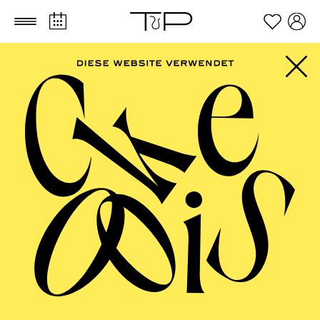
Zum Hauptinhalt springen
Zum Footer springen
AALTO
MUSIKTHEATER,
AALTO BALLETT
ESSEN