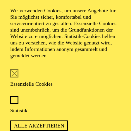
Der Glöckner­ von
Wir verwenden Cookies, um unsere Angebote für
Notre-Dame
Sie möglichst sicher, komfortabel und
serviceorientiert zu gestalten. Essenzielle Cookies
sind unentbehrlich, um die Grundfunktionen der
Website zu ermöglichen. Statistik-Cookies helfen
Ballett in zwei Akten von Armen Hakobyan
uns zu verstehen, wie die Website genutzt wird,
Musik von Erich Wolfgang Korngold, Sergej
indem Informationen anonym gesammelt und
Rachmaninow, Dmitri Schostakowitsch, Franz Schreker
gemeldet werden.
u. a.
TICKETS
Essenzielle Cookies
Statistik
PREMIERE
ALLE AKZEPTIEREN
15. November 2025