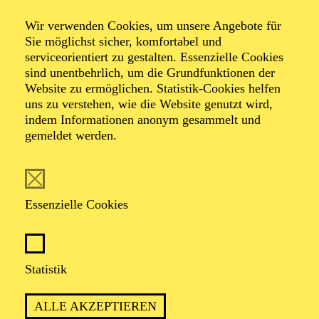
Der Glöckner­ von
Wir verwenden Cookies, um unsere Angebote für
Notre-Dame
Sie möglichst sicher, komfortabel und
serviceorientiert zu gestalten. Essenzielle Cookies
sind unentbehrlich, um die Grundfunktionen der
Website zu ermöglichen. Statistik-Cookies helfen
Ballett in zwei Akten von Armen Hakobyan
uns zu verstehen, wie die Website genutzt wird,
Musik von Erich Wolfgang Korngold, Sergej
indem Informationen anonym gesammelt und
Rachmaninow, Dmitri Schostakowitsch, Franz Schreker
gemeldet werden.
u. a.
TICKETS
Essenzielle Cookies
Statistik
PREMIERE
ALLE AKZEPTIEREN
15. November 2025