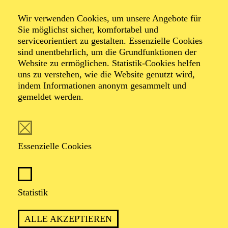
Der Glöckner­ von
Wir verwenden Cookies, um unsere Angebote für
Notre-Dame
Sie möglichst sicher, komfortabel und
serviceorientiert zu gestalten. Essenzielle Cookies
sind unentbehrlich, um die Grundfunktionen der
Website zu ermöglichen. Statistik-Cookies helfen
Ballett in zwei Akten von Armen Hakobyan
uns zu verstehen, wie die Website genutzt wird,
Musik von Erich Wolfgang Korngold, Sergej
indem Informationen anonym gesammelt und
Rachmaninow, Dmitri Schostakowitsch, Franz Schreker
gemeldet werden.
u. a.
TICKETS
Essenzielle Cookies
Statistik
PREMIERE
ALLE AKZEPTIEREN
15. November 2025