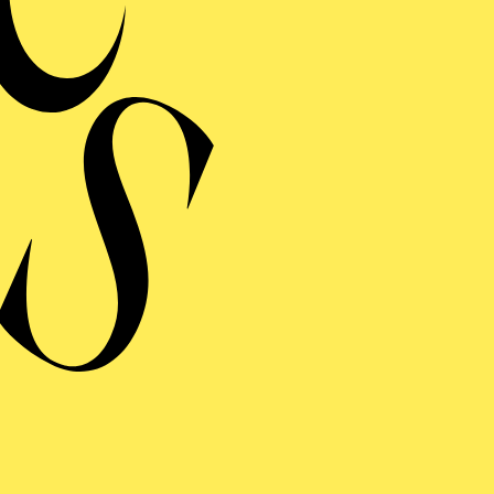
Viol
Veransta