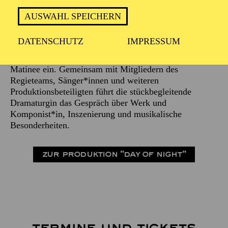
AUSWAHL SPEICHERN
Beschreibung
DATENSCHUTZ
IMPRESSUM
Kurz bevor sich der Vorhang einer neuen Musiktheater-
Produktion öffnet, laden wir zu einer rund einstündigen
Matinee ein. Gemeinsam mit Mitgliedern des
Regieteams, Sänger*innen und weiteren
Produktionsbeteiligten führt die stückbegleitende
Dramaturgin das Gespräch über Werk und
Komponist*in, Inszenierung und musikalische
Besonderheiten.
ZUR PRODUKTION "DAY OF NIGHT"