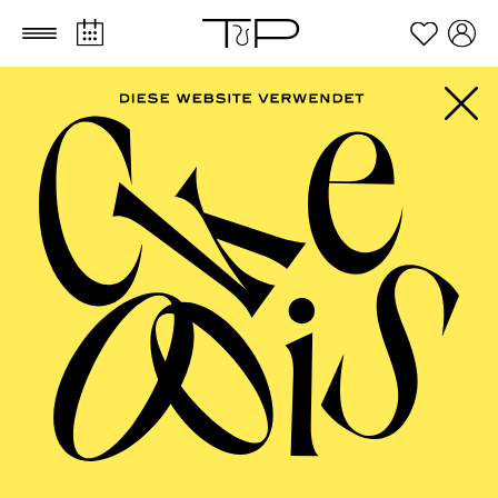
Zum Hauptinhalt springen
Zum Footer springen
AALTO MUSIKTHEATER
Matinee zu "Day of
Night"
Lernen Sie Menschen und Musik unserer neuen
Premiere kennen!
TERMINE