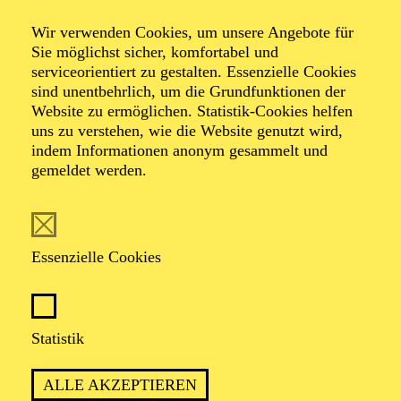
Wir verwenden Cookies, um unsere Angebote für
Sie möglichst sicher, komfortabel und
serviceorientiert zu gestalten. Essenzielle Cookies
PERFEKT VORBEREITET UNSERE
sind unentbehrlich, um die Grundfunktionen der
Website zu ermöglichen. Statistik-Cookies helfen
PREMIEREN BESUCHEN? KEIN
uns zu verstehen, wie die Website genutzt wird,
PROBLEM MIT UNSEREN MATINEEN!
indem Informationen anonym gesammelt und
gemeldet werden.
ca. 1 Stunde
Essenzielle Cookies
Eintritt frei
Statistik
ALLE AKZEPTIEREN