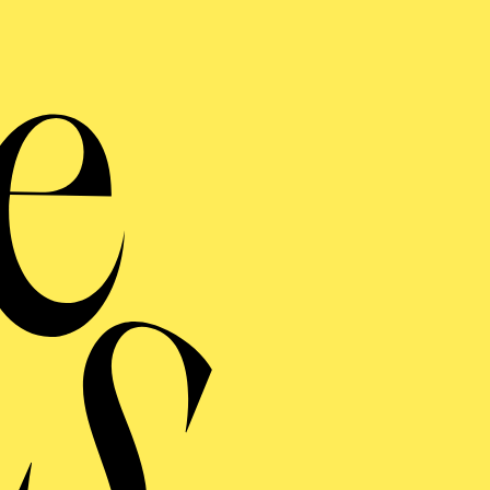
Philhar
K
Vivald