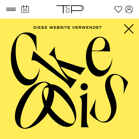
Zum Hauptinhalt springen
Zum Footer springen
AALTO
MUSIKTHEATER,
AALTO BALLETT
ESSEN