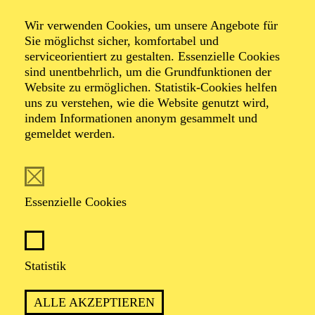
Wir verwenden Cookies, um unsere Angebote für
Aalto Labs
Sie möglichst sicher, komfortabel und
serviceorientiert zu gestalten. Essenzielle Cookies
sind unentbehrlich, um die Grundfunktionen der
Jugendtreffs im Aalto-Theater
Website zu ermöglichen. Statistik-Cookies helfen
uns zu verstehen, wie die Website genutzt wird,
indem Informationen anonym gesammelt und
gemeldet werden.
TERMINE
Essenzielle Cookies
Beschreibung
Statistik
Mit unseren zwei Jugendtreffs bieten wir Jugendlichen
unterschiedlichen Alters (10–13, ab 14 Jahren)
ALLE AKZEPTIEREN