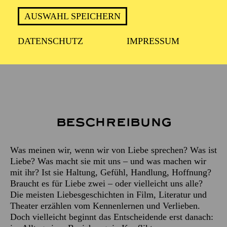
PREMIERE
06. März 2027
AUSWAHL SPEICHERN
DATENSCHUTZ
IMPRESSUM
Empfohlen ab 16 Jahren
Beschreibung
Was meinen wir, wenn wir von Liebe sprechen? Was ist
Liebe? Was macht sie mit uns – und was machen wir
mit ihr? Ist sie Haltung, Gefühl, Handlung, Hoffnung?
Braucht es für Liebe zwei – oder vielleicht uns alle?
Die meisten Liebesgeschichten in Film, Literatur und
Theater erzählen vom Kennenlernen und Verlieben.
Doch vielleicht beginnt das Entscheidende erst danach: