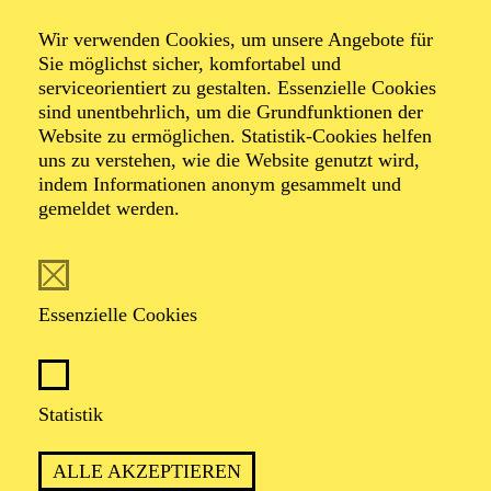
All you need is ...
Wir verwenden Cookies, um unsere Angebote für
Sie möglichst sicher, komfortabel und
serviceorientiert zu gestalten. Essenzielle Cookies
Ein musikalischer Abend von Torsten Kindermann
sind unentbehrlich, um die Grundfunktionen der
und Benjamin Benedict
Website zu ermöglichen. Statistik-Cookies helfen
(Auftragswerk)
uns zu verstehen, wie die Website genutzt wird,
indem Informationen anonym gesammelt und
gemeldet werden.
TERMINE
Essenzielle Cookies
ÜBER LIEBE IN ALL IHREN
FACETTEN
Statistik
ALLE AKZEPTIEREN