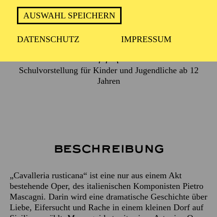
AUSWAHL SPEICHERN
ca. 1 Stunde 30 Minuten
DATENSCHUTZ
IMPRESSUM
Schulvorstellung für Kinder und Jugendliche ab 12
Jahren
Beschreibung
„Cavalleria rusticana“ ist eine nur aus einem Akt
bestehende Oper, des italienischen Komponisten Pietro
Mascagni. Darin wird eine dramatische Geschichte über
Liebe, Eifersucht und Rache in einem kleinen Dorf auf