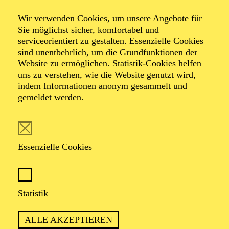
Cavalleria rusticana
Wir verwenden Cookies, um unsere Angebote für
Sie möglichst sicher, komfortabel und
Eine moderierte Kurzoper nach Pietro
serviceorientiert zu gestalten. Essenzielle Cookies
Mascagni
sind unentbehrlich, um die Grundfunktionen der
Website zu ermöglichen. Statistik-Cookies helfen
uns zu verstehen, wie die Website genutzt wird,
Oper in einem Aufzug von Pietro Mascagni
indem Informationen anonym gesammelt und
Libretto von Giovanni Targioni-Tozzetti und Guido
gemeldet werden.
Menasci
TICKETS
Essenzielle Cookies
Statistik
PREMIERE
ALLE AKZEPTIEREN
16. März 2027