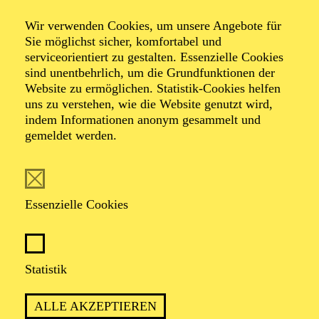
Der Glöckner­ von
Wir verwenden Cookies, um unsere Angebote für
Notre-Dame
Sie möglichst sicher, komfortabel und
serviceorientiert zu gestalten. Essenzielle Cookies
sind unentbehrlich, um die Grundfunktionen der
Website zu ermöglichen. Statistik-Cookies helfen
Ballett in zwei Akten von Armen Hakobyan
uns zu verstehen, wie die Website genutzt wird,
Musik von Erich Wolfgang Korngold, Sergej
indem Informationen anonym gesammelt und
Rachmaninow, Dmitri Schostakowitsch, Franz Schreker
gemeldet werden.
u. a.
TICKETS
Essenzielle Cookies
Statistik
PREMIERE
ALLE AKZEPTIEREN
15. November 2025