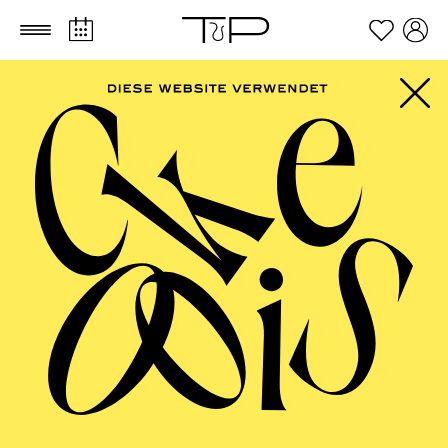
Zum Hauptinhalt springen
Zum Footer springen
ESSENER
PHILHARMONIKER
Die außergewöhnliche Reihe der