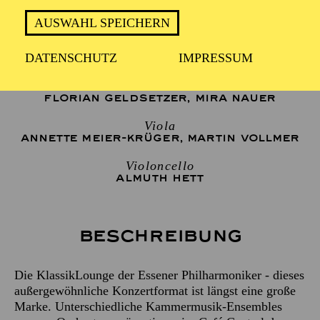
AUSWAHL SPEICHERN
2 Stunden, inkl. Pause
DATENSCHUTZ
IMPRESSUM
Violine
FLORIAN GELDSETZER
,
MIRA NAUER
Viola
ANNETTE MEIER-KRÜGER
,
MARTIN VOLLMER
Violoncello
ALMUTH HETT
Beschreibung
Die KlassikLounge der Essener Philharmoniker - dieses
außergewöhnliche Konzertformat ist längst eine große
Marke. Unterschiedliche Kammermusik-Ensembles