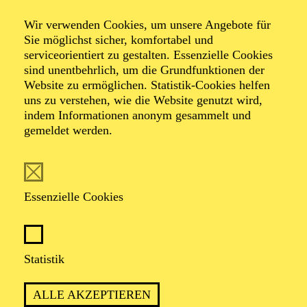
Essener Philharmoniker
Wir verwenden Cookies, um unsere Angebote für
KlassikLounge
Sie möglichst sicher, komfortabel und
serviceorientiert zu gestalten. Essenzielle Cookies
sind unentbehrlich, um die Grundfunktionen der
Website zu ermöglichen. Statistik-Cookies helfen
Streichquintett der Essener
uns zu verstehen, wie die Website genutzt wird,
Philharmoniker
indem Informationen anonym gesammelt und
gemeldet werden.
TICKETS
Essenzielle Cookies
Statistik
TERMIN
Montag 8. März 2027
ALLE AKZEPTIEREN