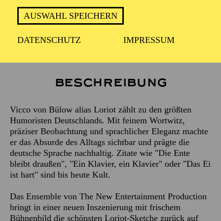
Freitag 12. März 2027
AUSWAHL SPEICHERN
DATENSCHUTZ
IMPRESSUM
2 Stunden 15 Minuten, inkl. Pause
Beschreibung
Vicco von Bülow alias Loriot zählt zu den größten
Humoristen Deutschlands. Mit feinem Wortwitz,
präziser Beobachtung und sprachlicher Eleganz machte
er das Absurde des Alltags sichtbar und prägte die
deutsche Sprache nachhaltig. Zitate wie "Die Ente
bleibt draußen", "Ein Klavier, ein Klavier" oder "Das Ei
ist hart" sind bis heute Kult.
Das Ensemble von The New Entertainment Production
bringt in einer neuen Inszenierung mit frischem
Bühnenbild die schönsten Loriot-Sketche zurück auf